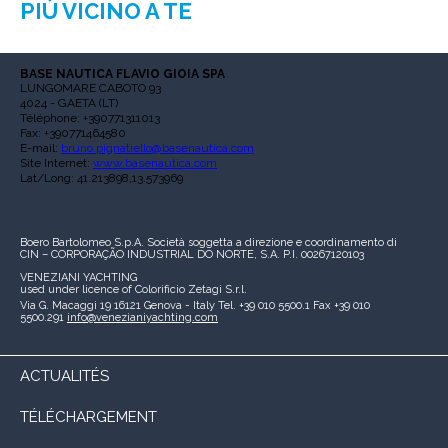
PIÙ VICINO A TE
BASE NAUTICA FLAVIO GIOIA SPA
LUNGOMARE CABOTO 93
4024 - GAETA (LT)
Téléphone: +390771311013
Fax: +390771464580
E-mail:
bruno.pignatiello@basenautica.com
Site Internet:
www.basenautica.com
Lat/Long: 41.213898,13.573969
Boero Bartolomeo S.p.A.
Società soggetta a direzione e coordinamento di
CIN – CORPORAÇÃO INDUSTRIAL DO NORTE, S.A.
P.I. 00267120103
VENEZIANI YACHTING
used under licence of
Colorificio Zetagi S.r.l.
Via G. Macaggi 19
16121 Genova - Italy
Tel. +39 010 5500.1
Fax +39 010
5500.291
info@venezianiyachting.com
ACTUALITÉS
TÉLÉCHARGEMENT