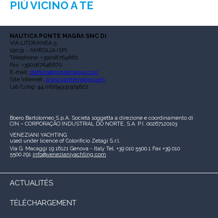
PIÙ VICINO A TE
NAUTICA PONTE MAGRA SNC DI
VIA LITORANEA 5
19031 - AMEGLIA (SP)
Téléphone: +39018764660
Fax: +390187648670
E-mail:
stefano@pontemagra.com
Site Internet:
www.pontemagra.com
Lat/Long: 44.062943,9.974622
Boero Bartolomeo S.p.A.
Società soggetta a direzione e coordinamento di
CIN – CORPORAÇÃO INDUSTRIAL DO NORTE, S.A.
P.I. 00267120103
VENEZIANI YACHTING
used under licence of
Colorificio Zetagi S.r.l.
Via G. Macaggi 19
16121 Genova - Italy
Tel. +39 010 5500.1
Fax +39 010
5500.291
info@venezianiyachting.com
ACTUALITÉS
TÉLÉCHARGEMENT