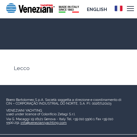
ENGLISH
Lecco
Lecco
Boero Bartolomeo S.p.A.
Società soggetta a direzione e coordinamento di
CIN – CORPORAÇÃO INDUSTRIAL DO NORTE, S.A.
P.I. 00267120103
VENEZIANI YACHTING
used under licence of
Colorificio Zetagi S.r.l.
Via G. Macaggi 19
16121 Genova - Italy
Tel. +39 010 5500.1
Fax +39 010
5500.291
info@venezianiyachting.com