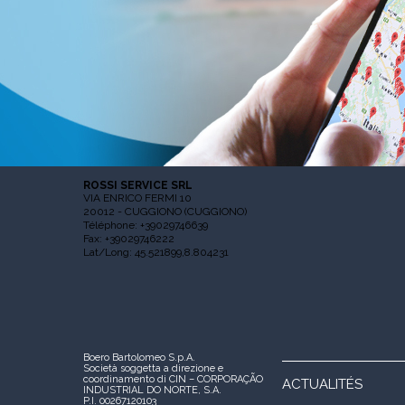
ROSSI SERVICE SRL
VIA ENRICO FERMI 10
20012 - CUGGIONO (CUGGIONO)
Téléphone: +39029746639
Fax: +39029746222
Lat/Long: 45.521899,8.804231
Boero Bartolomeo S.p.A.
Società soggetta a direzione e
coordinamento di CIN – CORPORAÇÃO
ACTUALITÉS
INDUSTRIAL DO NORTE, S.A.
P.I. 00267120103