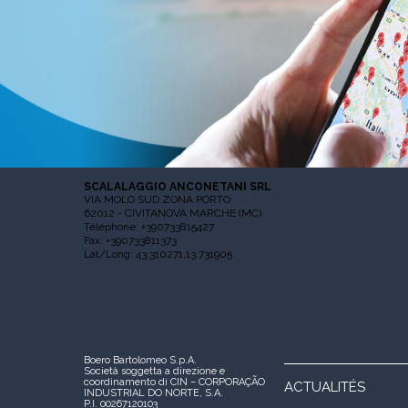
SCALALAGGIO ANCONETANI SRL
VIA MOLO SUD ZONA PORTO
62012 - CIVITANOVA MARCHE (MC)
Téléphone: +390733815427
Fax: +390733811373
Lat/Long: 43.310271,13.731905
Boero Bartolomeo S.p.A.
Società soggetta a direzione e
coordinamento di CIN – CORPORAÇÃO
ACTUALITÉS
INDUSTRIAL DO NORTE, S.A.
P.I. 00267120103