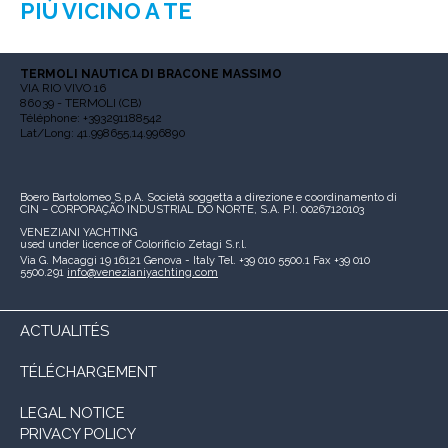
PIÙ VICINO A TE
TERMOLI NAUTICA DI BRACONE MASSIMO
VIA RIO VIVO 16
86039 - TERMOLI (CB)
Téléphone: +393291188542
Lat/Long: 41.998655,14.996890
Boero Bartolomeo S.p.A.
Società soggetta a direzione e coordinamento di
CIN – CORPORAÇÃO INDUSTRIAL DO NORTE, S.A.
P.I. 00267120103
VENEZIANI YACHTING
used under licence of
Colorificio Zetagi S.r.l.
Via G. Macaggi 19
16121 Genova - Italy
Tel. +39 010 5500.1
Fax +39 010
5500.291
info@venezianiyachting.com
ACTUALITÉS
TÉLÉCHARGEMENT
LEGAL NOTICE
PRIVACY POLICY