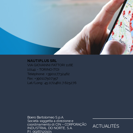
NAUTIPLUS SRL
VIA GIOVANNI FATTORI 116E
10141 - TORINO (TO)
Téléphone: +390117732462
Fax: +390117507357
Lat/Long: 45.072480,7.625276
Boero Bartolomeo S.p.A.
Società soggetta a direzione e
coordinamento di CIN – CORPORAÇÃO
ACTUALITÉS
INDUSTRIAL DO NORTE, S.A.
P.I. 00267120103