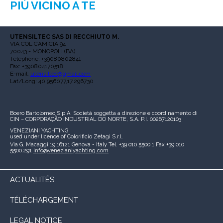
PIÙ VICINO A TE
UTENSILTEC SAS DI RECCHIUTO M.
VIA COL CAMICIA 94
70043 - MONOPOLI (BA)
Téléphone: +39080802841
Fax: +390804170518
E-mail:
utensiltec@gmail.com
Lat/Long: 40.956077,17.296730
Boero Bartolomeo S.p.A.
Società soggetta a direzione e coordinamento di
CIN – CORPORAÇÃO INDUSTRIAL DO NORTE, S.A.
P.I. 00267120103
VENEZIANI YACHTING
used under licence of
Colorificio Zetagi S.r.l.
Via G. Macaggi 19
16121 Genova - Italy
Tel. +39 010 5500.1
Fax +39 010
5500.291
info@venezianiyachting.com
ACTUALITÉS
TÉLÉCHARGEMENT
LEGAL NOTICE