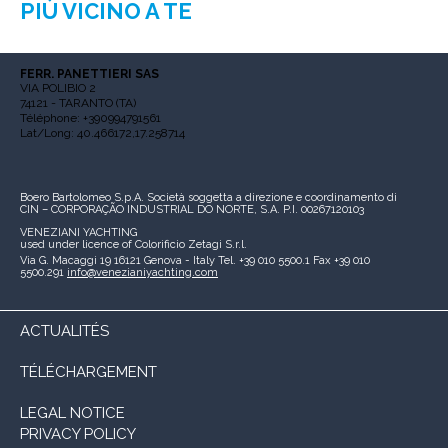
PIÙ VICINO A TE
FERR. PANETTIERI SAS
VIA POLIBIO 2
74121 - TARANTO (TA)
Téléphone: +390994791561
Lat/Long: 40.466172,17.258714
Boero Bartolomeo S.p.A.
Società soggetta a direzione e coordinamento di
CIN – CORPORAÇÃO INDUSTRIAL DO NORTE, S.A.
P.I. 00267120103
VENEZIANI YACHTING
used under licence of
Colorificio Zetagi S.r.l.
Via G. Macaggi 19
16121 Genova - Italy
Tel. +39 010 5500.1
Fax +39 010
5500.291
info@venezianiyachting.com
ACTUALITÉS
TÉLÉCHARGEMENT
LEGAL NOTICE
PRIVACY POLICY