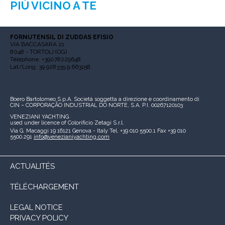
PIÙ VICINO A TE
FORNUTENSIL DI ZUDDAS EFISIO
VIA BACCASARA 21
8048 - TORTOLI (OG)
Téléphone: +39078229648
Lat/Long: 39.928335,9.663158
Boero Bartolomeo S.p.A.
Società soggetta a direzione e coordinamento di
CIN – CORPORAÇÃO INDUSTRIAL DO NORTE, S.A.
P.I. 00267120103
VENEZIANI YACHTING
used under licence of
Colorificio Zetagi S.r.l.
Via G. Macaggi 19
16121 Genova - Italy
Tel. +39 010 5500.1
Fax +39 010
5500.291
info@venezianiyachting.com
ACTUALITÉS
TÉLÉCHARGEMENT
LEGAL NOTICE
PRIVACY POLICY