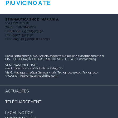
PIÙ VICINO A TE
STINNAUTICA SNC DI MARIANI A.
VIA LEPANTO 28
7040 - STINTINO (SS)
Téléphone: +390789523192
Fax: +390789523192
Lat/Long: 40.936098,8.226098
Boero Bartolomeo S.p.A.
Società soggetta a direzione e coordinamento di
CIN – CORPORAÇÃO INDUSTRIAL DO NORTE, S.A.
P.I. 00267120103
VENEZIANI YACHTING
used under licence of
Colorificio Zetagi S.r.l.
Via G. Macaggi 19
16121 Genova - Italy
Tel. +39 010 5500.1
Fax +39 010
5500.291
info@venezianiyachting.com
ACTUALITÉS
TÉLÉCHARGEMENT
LEGAL NOTICE