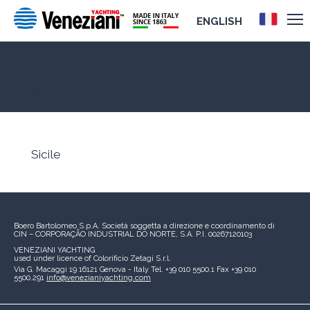
ENGLISH
Sicile
Sicile
Boero Bartolomeo S.p.A.
Società soggetta a direzione e coordinamento di
CIN – CORPORAÇÃO INDUSTRIAL DO NORTE, S.A.
P.I. 00267120103
VENEZIANI YACHTING
used under licence of
Colorificio Zetagi S.r.l.
Via G. Macaggi 19
16121 Genova - Italy
Tel. +39 010 5500.1
Fax +39 010
5500.291
info@venezianiyachting.com