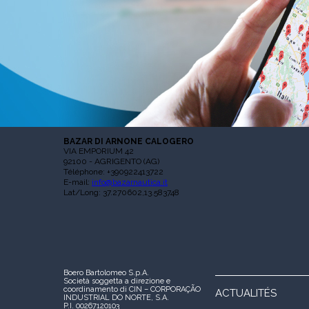
BAZAR DI ARNONE CALOGERO
VIA EMPORIUM 42
92100 - AGRIGENTO (AG)
Téléphone: +390922413722
E-mail:
info@bazarnautica.it
Lat/Long: 37.270602,13.583748
Boero Bartolomeo S.p.A.
Società soggetta a direzione e
coordinamento di CIN – CORPORAÇÃO
ACTUALITÉS
INDUSTRIAL DO NORTE, S.A.
P.I. 00267120103