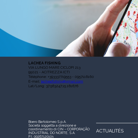
LACHEA FISHING
VIA LUNGO MARE CICLOPI 213
95021 - ACITREZZA (CT)
Téléphone: +393337719553 - 0957116160
E-mail:
lacheafishing@gmail.com
Lat/Long: 37.563247,15.161676
Boero Bartolomeo S.p.A.
Società soggetta a direzione e
coordinamento di CIN – CORPORAÇÃO
ACTUALITÉS
INDUSTRIAL DO NORTE, S.A.
P.I. 00267120103