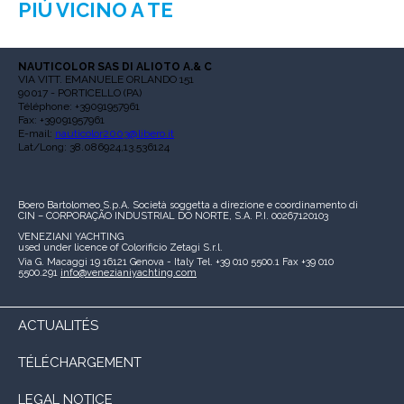
PIÙ VICINO A TE
NAUTICOLOR SAS DI ALIOTO A.& C
VIA VITT. EMANUELE ORLANDO 151
90017 - PORTICELLO (PA)
Téléphone: +39091957961
Fax: +39091957961
E-mail:
nauticolor2003@libero.it
Lat/Long: 38.086924,13.536124
Boero Bartolomeo S.p.A.
Società soggetta a direzione e coordinamento di
CIN – CORPORAÇÃO INDUSTRIAL DO NORTE, S.A.
P.I. 00267120103
VENEZIANI YACHTING
used under licence of
Colorificio Zetagi S.r.l.
Via G. Macaggi 19
16121 Genova - Italy
Tel. +39 010 5500.1
Fax +39 010
5500.291
info@venezianiyachting.com
ACTUALITÉS
TÉLÉCHARGEMENT
LEGAL NOTICE