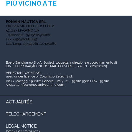
PIÙ VICINO A TE
FONAIN NAUTICA SRL
PIAZZA MICHELI GIUSEPPE 6
57123 - LIVORNO (LI)
Téléphone: +390586896068
Fax: +390586886157
Lat/Long: 43.549061,10.305080
Boero Bartolomeo S.p.A.
Società soggetta a direzione e coordinamento di
CIN – CORPORAÇÃO INDUSTRIAL DO NORTE, S.A.
P.I. 00267120103
VENEZIANI YACHTING
used under licence of
Colorificio Zetagi S.r.l.
Via G. Macaggi 19
16121 Genova - Italy
Tel. +39 010 5500.1
Fax +39 010
5500.291
info@venezianiyachting.com
ACTUALITÉS
TÉLÉCHARGEMENT
LEGAL NOTICE