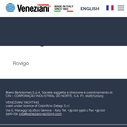
ENGLISH
Rovigo
Rovigo
Boero Bartolomeo S.p.A.
Società soggetta a direzione e coordinamento di
CIN – CORPORAÇÃO INDUSTRIAL DO NORTE, S.A.
P.I. 00267120103
VENEZIANI YACHTING
used under licence of
Colorificio Zetagi S.r.l.
Via G. Macaggi 19
16121 Genova - Italy
Tel. +39 010 5500.1
Fax +39 010
5500.291
info@venezianiyachting.com