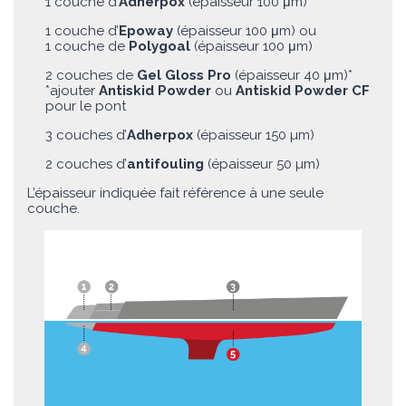
1 couche d’
Adherpox
(épaisseur 100 μm)
1 couche d’
Epoway
(épaisseur 100 μm) ou
1 couche de
Polygoal
(épaisseur 100 μm)
2 couches de
Gel Gloss Pro
(épaisseur 40 μm)*
*ajouter
Antiskid Powder
ou
Antiskid Powder CF
pour le pont
3 couches d’
Adherpox
(épaisseur 150 µm)
2 couches d’
antifouling
(épaisseur 50 µm)
L’épaisseur indiquée fait référence à une seule
couche.