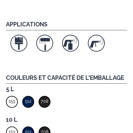
APPLICATIONS
COULEURS ET CAPACITÉ DE L'EMBALLAGE
5 L
153
512
708
10 L
153
512
708