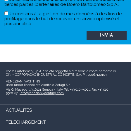
tierces parties (partenaires de Boero Bartolomeo S.p.A.)
Je consens à la gestion de mes données à des fins de
profilage dans le but de recevoir un service optimisé et
personnalisé
Boero Bartolomeo S.p.A.
Società soggetta a direzione e coordinamento di
CIN – CORPORAÇÃO INDUSTRIAL DO NORTE, S.A.
P.I. 00267120103
VENEZIANI YACHTING
used under licence of
Colorificio Zetagi S.r.l.
Via G. Macaggi 19
16121 Genova - Italy
Tel. +39 010 5500.1
Fax +39 010
5500.291
info@venezianiyachting.com
ACTUALITÉS
TÉLÉCHARGEMENT