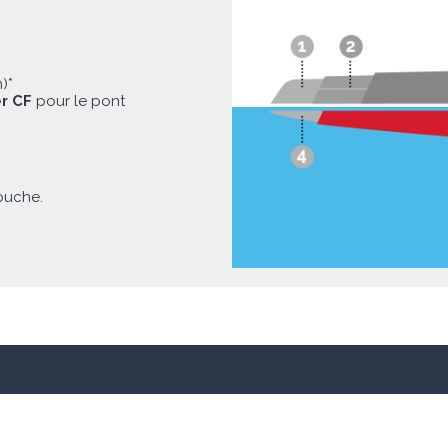
)*
r CF
pour le pont
couche.