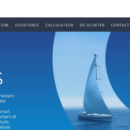
TURE
ASSISTANCE
CALCULATEUR
OÙ ACHETER
CONTACT
S
neziani
ier.
rsuit
rtant et
duits
nibles