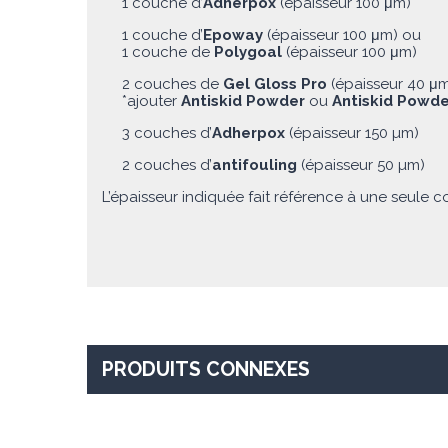
1 couche d’
Adherpox
(épaisseur 100 μm)
1 couche d’
Epoway
(épaisseur 100 μm) ou
1 couche de
Polygoal
(épaisseur 100 μm)
2 couches de
Gel Gloss Pro
(épaisseur 40 μm
*ajouter
Antiskid Powder
ou
Antiskid Powde
3 couches d’
Adherpox
(épaisseur 150 µm)
2 couches d’
antifouling
(épaisseur 50 µm)
L’épaisseur indiquée fait référence à une seule 
PRODUITS CONNEXES