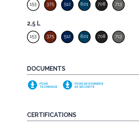
153
375
512
601
708
713
2,5 L
153
375
512
601
708
713
DOCUMENTS
FICHE
FICHE DE DONNÉES
TECHNIQUE
DE SÉCURITÉ
CERTIFICATIONS