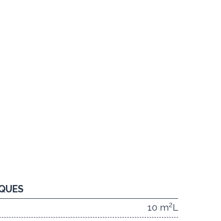
IQUES
2
10 m
L