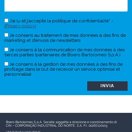
J’ai lu et j’accepte la politique de confidentialité* -
(Privacy policy)
Je consens au traitement de mes données à des fins de
marketing et d’envois de newsletters
Je consens à la communication de mes données à des
tierces parties (partenaires de Boero Bartolomeo S.p.A.)
Je consens à la gestion de mes données à des fins de
profilage dans le but de recevoir un service optimisé et
personnalisé
Boero Bartolomeo S.p.A.
Società soggetta a direzione e coordinamento di
CIN – CORPORAÇÃO INDUSTRIAL DO NORTE, S.A.
P.I. 00267120103