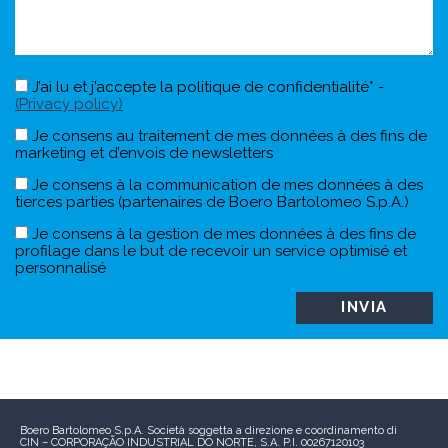
J’ai lu et j’accepte la politique de confidentialité* -
(Privacy policy)
Je consens au traitement de mes données à des fins de
marketing et d’envois de newsletters
Je consens à la communication de mes données à des
tierces parties (partenaires de Boero Bartolomeo S.p.A.)
Je consens à la gestion de mes données à des fins de
profilage dans le but de recevoir un service optimisé et
personnalisé
Boero Bartolomeo S.p.A.
Società soggetta a direzione e coordinamento di
CIN – CORPORAÇÃO INDUSTRIAL DO NORTE, S.A.
P.I. 00267120103