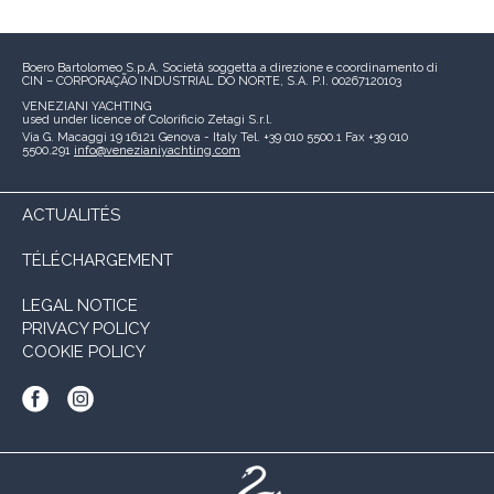
Boero Bartolomeo S.p.A.
Società soggetta a direzione e coordinamento di
CIN – CORPORAÇÃO INDUSTRIAL DO NORTE, S.A.
P.I. 00267120103
VENEZIANI YACHTING
used under licence of
Colorificio Zetagi S.r.l.
Via G. Macaggi 19
16121 Genova - Italy
Tel. +39 010 5500.1
Fax +39 010
5500.291
info@venezianiyachting.com
ACTUALITÉS
TÉLÉCHARGEMENT
LEGAL NOTICE
PRIVACY POLICY
COOKIE POLICY