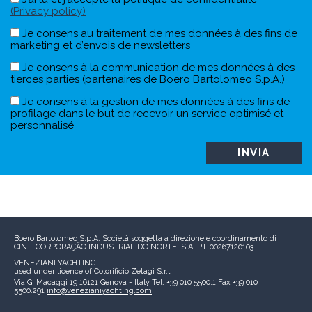
(Privacy policy)
Je consens au traitement de mes données à des fins de
marketing et d’envois de newsletters
Je consens à la communication de mes données à des
tierces parties (partenaires de Boero Bartolomeo S.p.A.)
Je consens à la gestion de mes données à des fins de
profilage dans le but de recevoir un service optimisé et
personnalisé
Boero Bartolomeo S.p.A.
Società soggetta a direzione e coordinamento di
CIN – CORPORAÇÃO INDUSTRIAL DO NORTE, S.A.
P.I. 00267120103
VENEZIANI YACHTING
used under licence of
Colorificio Zetagi S.r.l.
Via G. Macaggi 19
16121 Genova - Italy
Tel. +39 010 5500.1
Fax +39 010
5500.291
info@venezianiyachting.com