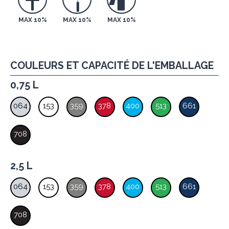
MAX 10%
MAX 10%
MAX 10%
COULEURS ET CAPACITÉ DE L'EMBALLAGE
0,75 L
064
153
359
378
400
513
661
708
2,5 L
064
153
359
378
400
513
661
708