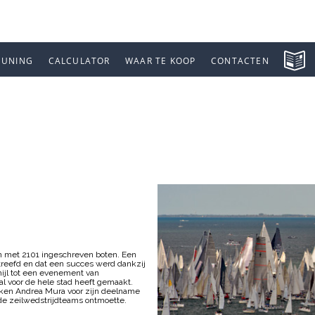
EUNING
CALCULATOR
WAAR TE KOOP
CONTACTEN
ANA 2
aan met 2101 ingeschreven boten. Een
streefd en dat een succes werd dankzij
mijl tot een evenement van
l voor de hele stad heeft gemaakt.
anken Andrea Mura voor zijn deelname
de zeilwedstrijdteams ontmoette.