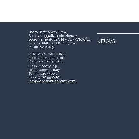
Boero Bartolomeo S.p.A.
Società soggetta a direzione e
coordinamento di CIN – CORPORAÇÃO
NIEUWS
INDUSTRIAL DO NORTE, S.A.
P.I. 00267120103
VENEZIANI YACHTING
used under licence of
Colorificio Zetagi S.r.l.
Via G. Macaggi 19
16121 Genova - Italy
Tel. +39 010 5500.1
Fax +39 010 5500.291
info@venezianiyachting.com