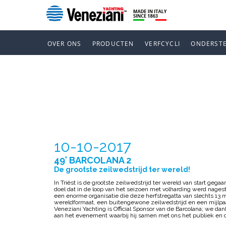
OVER ONS
PRODUCTEN
VERFCYCLI
ONDERST
49° BARCOL
10-10-2017
49° BARCOLANA 2
De grootste zeilwedstrijd ter wereld!
In Triëst is de grootste zeilwedstrijd ter wereld van start geg
doel dat in de loop van het seizoen met volharding werd nage
een enorme organisatie die deze herfstregatta van slechts 13 
wereldformaat, een buitengewone zeilwedstrijd en een mijlpaa
Veneziani Yachting is Official Sponsor van de Barcolana; we d
aan het evenement waarbij hij samen met ons het publiek en 