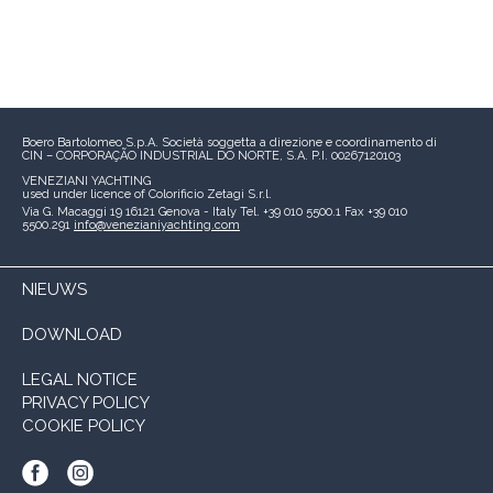
Boero Bartolomeo S.p.A.
Società soggetta a direzione e coordinamento di
CIN – CORPORAÇÃO INDUSTRIAL DO NORTE, S.A.
P.I. 00267120103
VENEZIANI YACHTING
used under licence of
Colorificio Zetagi S.r.l.
Via G. Macaggi 19
16121 Genova - Italy
Tel. +39 010 5500.1
Fax +39 010
5500.291
info@venezianiyachting.com
NIEUWS
DOWNLOAD
LEGAL NOTICE
PRIVACY POLICY
COOKIE POLICY