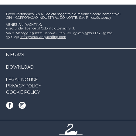
Boero Bartolomeo S.p.A.
Società soggetta a direzione e coordinamento di
CIN – CORPORAÇÃO INDUSTRIAL DO NORTE, S.A.
P.I. 00267120103
VENEZIANI YACHTING
used under licence of
Colorificio Zetagi S.r.l.
Via G. Macaggi 19
16121 Genova - Italy
Tel. +39 010 5500.1
Fax +39 010
5500.291
info@venezianiyachting.com
NIEUWS
DOWNLOAD
LEGAL NOTICE
PRIVACY POLICY
COOKIE POLICY