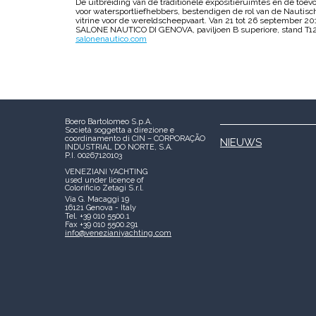
De uitbreiding van de traditionele expositieruimtes en de toe
voor watersportliefhebbers, bestendigen de rol van de Nautisc
vitrine voor de wereldscheepvaart. Van 21 tot 26 september 20
SALONE NAUTICO DI GENOVA, paviljoen B superiore, stand T1
salonenautico.com
Boero Bartolomeo S.p.A.
Società soggetta a direzione e
coordinamento di CIN – CORPORAÇÃO
NIEUWS
INDUSTRIAL DO NORTE, S.A.
P.I. 00267120103
VENEZIANI YACHTING
used under licence of
Colorificio Zetagi S.r.l.
Via G. Macaggi 19
16121 Genova - Italy
Tel. +39 010 5500.1
Fax +39 010 5500.291
info@venezianiyachting.com