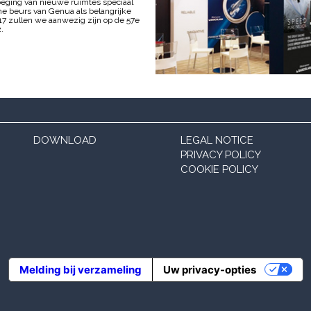
voeging van nieuwe ruimtes speciaal
he beurs van Genua als belangrijke
17 zullen we aanwezig zijn op de 57e
2.
DOWNLOAD
LEGAL NOTICE
PRIVACY POLICY
COOKIE POLICY
Melding bij verzameling
Uw privacy-opties