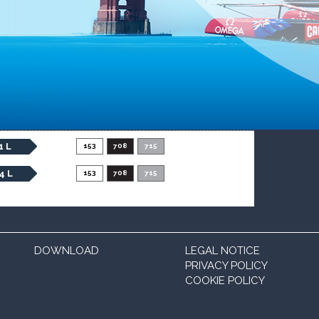
1 L
153
708
715
4 L
153
708
715
DOWNLOAD
LEGAL NOTICE
PRIVACY POLICY
COOKIE POLICY