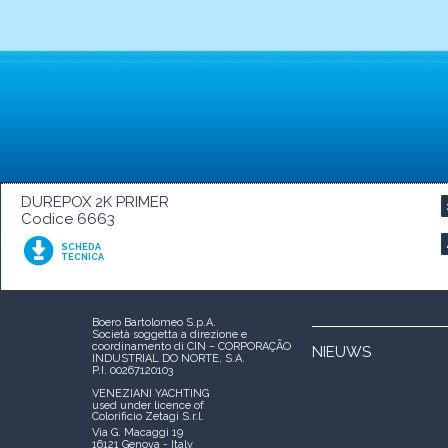
DUREPOX 2K PRIMER
Codice 6663
SCHEDA
TECNICA
Boero Bartolomeo S.p.A.
Società soggetta a direzione e
coordinamento di CIN – CORPORAÇÃO
NIEUWS
INDUSTRIAL DO NORTE, S.A.
P.I. 00267120103
VENEZIANI YACHTING
used under licence of
Colorificio Zetagi S.r.l.
Via G. Macaggi 19
16121 Genova - Italy