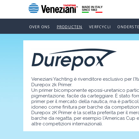
OVER ONS
PRODUCTEN
VERFCYCLI
ONDERST
Veneziani Yachting è rivenditore esclusivo per l'Ita
Durepox 2k Primer.
Un primer bicomponente epossi-uretanico partic
pigmentazione, facile da carteggiare. È stato f
primer per il mercato della nautica, ma è partic
idoneo come finitura per barche da competizion
Durepox 2K Primer è la scelta preferita per il mer
barche da regatta, per esempio l'Americas Cup e
altre competizioni internazionali.