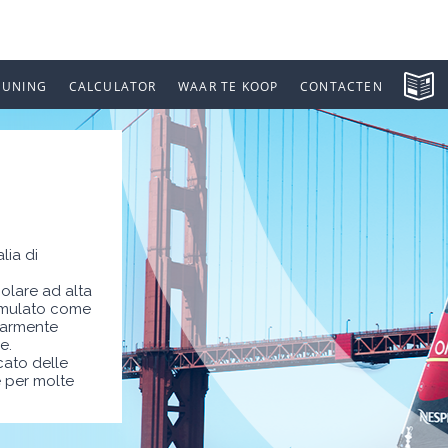
EUNING
CALCULATOR
WAAR TE KOOP
CONTACTEN
lia di
olare ad alta
ormulato come
olarmente
e.
cato delle
 per molte