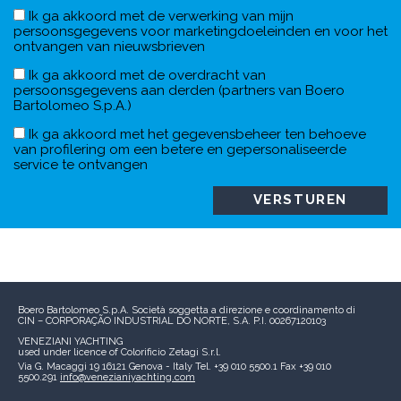
Ik ga akkoord met de verwerking van mijn
persoonsgegevens voor marketingdoeleinden en voor het
ontvangen van nieuwsbrieven
Ik ga akkoord met de overdracht van
persoonsgegevens aan derden (partners van Boero
Bartolomeo S.p.A.)
Ik ga akkoord met het gegevensbeheer ten behoeve
van profilering om een betere en gepersonaliseerde
service te ontvangen
Boero Bartolomeo S.p.A.
Società soggetta a direzione e coordinamento di
CIN – CORPORAÇÃO INDUSTRIAL DO NORTE, S.A.
P.I. 00267120103
VENEZIANI YACHTING
used under licence of
Colorificio Zetagi S.r.l.
Via G. Macaggi 19
16121 Genova - Italy
Tel. +39 010 5500.1
Fax +39 010
5500.291
info@venezianiyachting.com