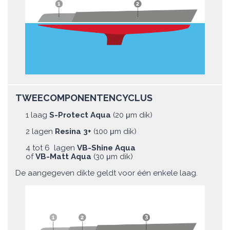
TWEECOMPONENTENCYCLUS
1 laag
S-Protect Aqua
(20 μm dik)
2 lagen
Resina 3+
(100 μm dik)
4 tot 6 lagen
VB-Shine Aqua
of
VB-Matt Aqua
(30 μm dik)
De aangegeven dikte geldt voor één enkele laag.