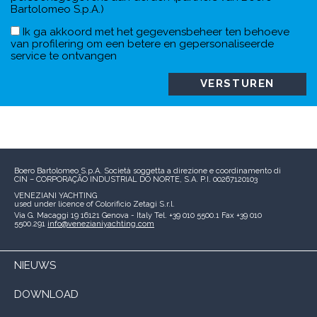
Bartolomeo S.p.A.)
Ik ga akkoord met het gegevensbeheer ten behoeve
van profilering om een betere en gepersonaliseerde
service te ontvangen
Boero Bartolomeo S.p.A.
Società soggetta a direzione e coordinamento di
CIN – CORPORAÇÃO INDUSTRIAL DO NORTE, S.A.
P.I. 00267120103
VENEZIANI YACHTING
used under licence of
Colorificio Zetagi S.r.l.
Via G. Macaggi 19
16121 Genova - Italy
Tel. +39 010 5500.1
Fax +39 010
5500.291
info@venezianiyachting.com
NIEUWS
DOWNLOAD