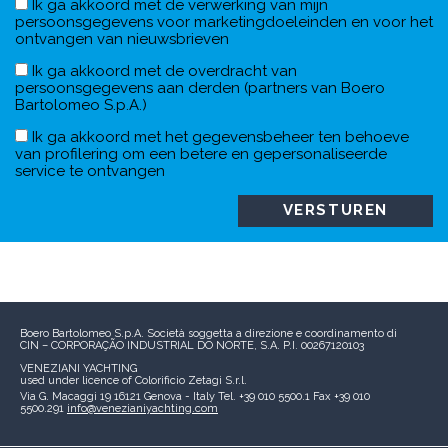
Ik ga akkoord met de verwerking van mijn
persoonsgegevens voor marketingdoeleinden en voor het
ontvangen van nieuwsbrieven
Ik ga akkoord met de overdracht van
persoonsgegevens aan derden (partners van Boero
Bartolomeo S.p.A.)
Ik ga akkoord met het gegevensbeheer ten behoeve
van profilering om een betere en gepersonaliseerde
service te ontvangen
Boero Bartolomeo S.p.A.
Società soggetta a direzione e coordinamento di
CIN – CORPORAÇÃO INDUSTRIAL DO NORTE, S.A.
P.I. 00267120103
VENEZIANI YACHTING
used under licence of
Colorificio Zetagi S.r.l.
Via G. Macaggi 19
16121 Genova - Italy
Tel. +39 010 5500.1
Fax +39 010
5500.291
info@venezianiyachting.com