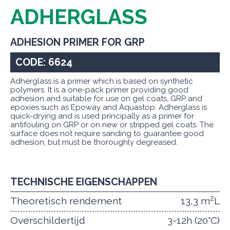
ADHERGLASS
ADHESION PRIMER FOR GRP
CODE: 6624
Adherglass is a primer which is based on synthetic
polymers. It is a one-pack primer providing good
adhesion and suitable for use on gel coats, GRP and
epoxies such as Epoway and Aquastop. Adherglass is
quick-drying and is used principally as a primer for
antifouling on GRP or on new or stripped gel coats. The
surface does not require sanding to guarantee good
adhesion, but must be thoroughly degreased.
TECHNISCHE EIGENSCHAPPEN
2
Theoretisch rendement
13,3 m
L
Overschildertijd
3-12h (20°C)