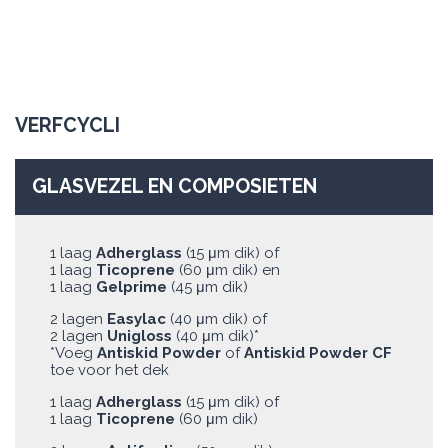
VERFCYCLI
GLASVEZEL EN COMPOSIETEN
1 laag
Adherglass
(15 μm dik) of
1 laag
Ticoprene
(60 μm dik) en
1 laag
Gelprime
(45 μm dik)
2 lagen
Easylac
(40 μm dik) of
2 lagen
Unigloss
(40 μm dik)*
*Voeg
Antiskid Powder
of
Antiskid Powder CF
toe voor het dek
1 laag
Adherglass
(15 μm dik) of
1 laag
Ticoprene
(60 μm dik)