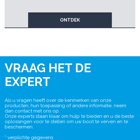
ONTDEK
VRAAG HET DE
EXPERT
Als u vragen heeft over de kenmerken van onze
producten, hun toepassing of andere informatie, neem
dan contact met ons op.
Onze experts staan klaar om hulp te bieden en u de beste
oplossingen voor te stellen om uw boot te verven en te
beschermen.
* verplichte gegevens