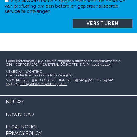
Ik ga akkoord met het gegevensbeheer ten behoeve
van profilering om een betere en gepersonaliseerde
service te ontvangen
Boero Bartolomeo S.p.A.
Società soggetta a direzione e coordinamento di
CIN – CORPORAÇÃO INDUSTRIAL DO NORTE, S.A.
P.I. 00267120103
VENEZIANI YACHTING
used under licence of
Colorificio Zetagi S.r.l.
Via G. Macaggi 19
16121 Genova - Italy
Tel. +39 010 5500.1
Fax +39 010
5500.291
info@venezianiyachting.com
NIEUWS
DOWNLOAD
LEGAL NOTICE
PRIVACY POLICY