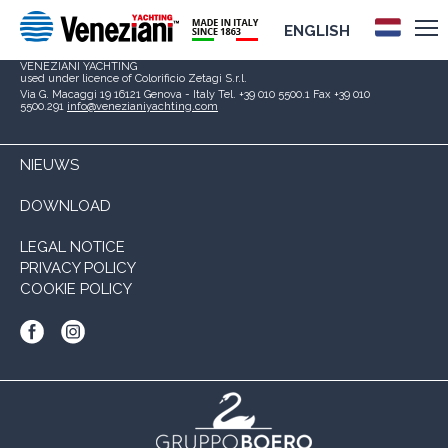
ENGLISH
Boero Bartolomeo S.p.A.
Società soggetta a direzione e coordinamento di
CIN – CORPORAÇÃO INDUSTRIAL DO NORTE, S.A.
P.I. 00267120103
VENEZIANI YACHTING
used under licence of
Colorificio Zetagi S.r.l.
Via G. Macaggi 19
16121 Genova - Italy
Tel. +39 010 5500.1
Fax +39 010
5500.291
info@venezianiyachting.com
NIEUWS
DOWNLOAD
LEGAL NOTICE
PRIVACY POLICY
COOKIE POLICY