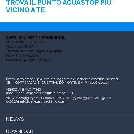
TROVA IL PUNTO AQUASTOP PIÙ
VICINO A TE
CANT. NAV. RETTIF. RANIERI SRL
LUNGOMARE STARITA 1
70123 - BARI (BA)
Telefoonnummer: +39080 5344888
Fax: +39080 5344058
Lat/Long: 41.13580, 16.84448
Boero Bartolomeo S.p.A.
Società soggetta a direzione e coordinamento di
CIN – CORPORAÇÃO INDUSTRIAL DO NORTE, S.A.
P.I. 00267120103
VENEZIANI YACHTING
used under licence of
Colorificio Zetagi S.r.l.
Via G. Macaggi 19
16121 Genova - Italy
Tel. +39 010 5500.1
Fax +39 010
5500.291
info@venezianiyachting.com
NIEUWS
DOWNLOAD