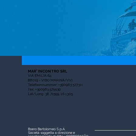
MAR' INCONTRO SRL
VIA EMILIA 64
88019 - VIBO MARINA (VV)
Telefoonnummer: +390963 577311
Fax: +390963 575539
Lat/Long: 38.71599, 16.1305
Boero Bartolomeo S.p.A.
Società soggetta a direzione e