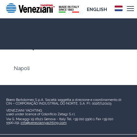
ENGLISH
Napoli
Napoli
Boero Bartolomeo S.p.A.
Società soggetta a direzione e coordinamento di
CIN – CORPORAÇÃO INDUSTRIAL DO NORTE, S.A.
P.I. 00267120103
VENEZIANI YACHTING
used under licence of
Colorificio Zetagi S.r.l.
Via G. Macaggi 19
16121 Genova - Italy
Tel. +39 010 5500.1
Fax +39 010
5500.291
info@venezianiyachting.com