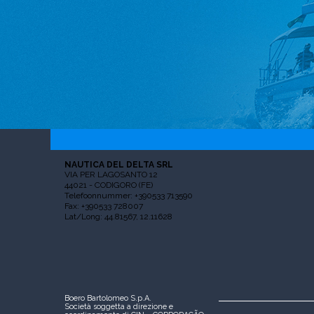
NAUTICA DEL DELTA SRL
VIA PER LAGOSANTO 12
44021 - CODIGORO (FE)
Telefoonnummer: +390533 713590
Fax: +390533 728007
Lat/Long: 44.81567, 12.11628
Boero Bartolomeo S.p.A.
Società soggetta a direzione e