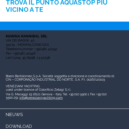
TROVA IL PUNTO AQUASTOP PIÙ
VICINO A TE
MARINA HANNIBAL SRL
VIA DEI BAGNI, 40
34074 - MONFALCONE (GO)
Telefoonnummer: +390481 411541
Fax: +390481 40446
Lat/Long: 45.79198, 13.52538
Boero Bartolomeo S.p.A.
Società soggetta a direzione e coordinamento di
CIN – CORPORAÇÃO INDUSTRIAL DO NORTE, S.A.
P.I. 00267120103
VENEZIANI YACHTING
used under licence of
Colorificio Zetagi S.r.l.
Via G. Macaggi 19
16121 Genova - Italy
Tel. +39 010 5500.1
Fax +39 010
5500.291
info@venezianiyachting.com
NIEUWS
DOWNLOAD