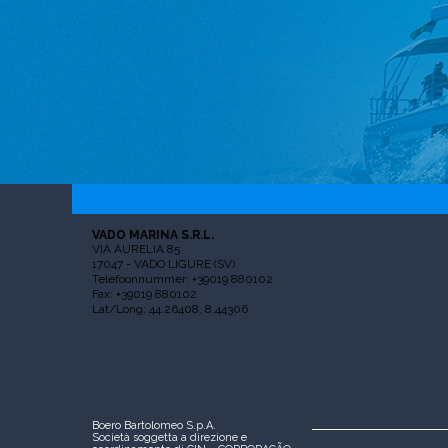
VADO MARINA S.R.L.
VIA AURELIA 85
17047 - VADO LIGURE (SV)
Telefoonnummer: +39019 880102
Fax: +39019 880102
Lat/Long: 44.26408, 8.44306
Boero Bartolomeo S.p.A.
Società soggetta a direzione e