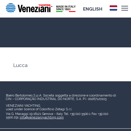
ENGLISH
Lucca
Lucca
Boero Bartolomeo S.p.A.
Società soggetta a direzione e coordinamento di
CIN – CORPORAÇÃO INDUSTRIAL DO NORTE, S.A.
P.I. 00267120103
VENEZIANI YACHTING
used under licence of
Colorificio Zetagi S.r.l.
Via G. Macaggi 19
16121 Genova - Italy
Tel. +39 010 5500.1
Fax +39 010
5500.291
info@venezianiyachting.com