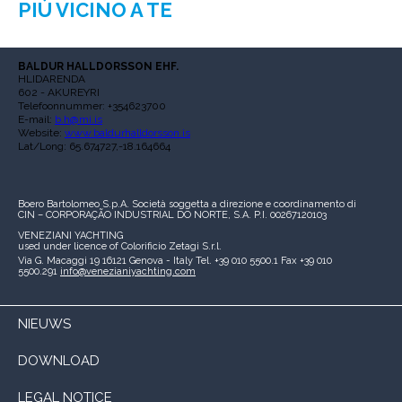
PIÙ VICINO A TE
BALDUR HALLDORSSON EHF.
HLIDARENDA
602 - AKUREYRI
Telefoonnummer: +354623700
E-mail:
b.h@mi.is
Website:
www.baldurhalldorsson.is
Lat/Long: 65.674727,-18.164664
Boero Bartolomeo S.p.A.
Società soggetta a direzione e coordinamento di
CIN – CORPORAÇÃO INDUSTRIAL DO NORTE, S.A.
P.I. 00267120103
VENEZIANI YACHTING
used under licence of
Colorificio Zetagi S.r.l.
Via G. Macaggi 19
16121 Genova - Italy
Tel. +39 010 5500.1
Fax +39 010
5500.291
info@venezianiyachting.com
NIEUWS
DOWNLOAD
LEGAL NOTICE