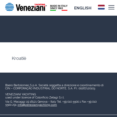
ENGLISH
Kroatië
Kroatië
Boero Bartolomeo S.p.A.
Società soggetta a direzione e coordinamento di
CIN – CORPORAÇÃO INDUSTRIAL DO NORTE, S.A.
P.I. 00267120103
VENEZIANI YACHTING
used under licence of
Colorificio Zetagi S.r.l.
Via G. Macaggi 19
16121 Genova - Italy
Tel. +39 010 5500.1
Fax +39 010
5500.291
info@venezianiyachting.com