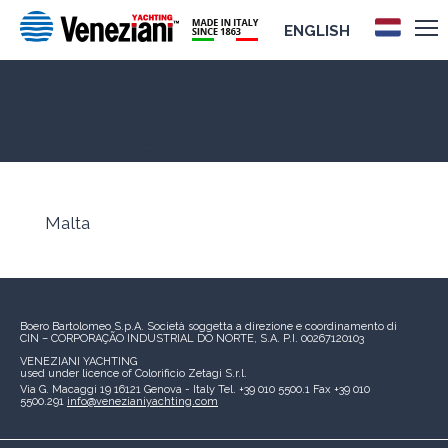
ENGLISH
Malta
Malta
Boero Bartolomeo S.p.A.
Società soggetta a direzione e coordinamento di
CIN – CORPORAÇÃO INDUSTRIAL DO NORTE, S.A.
P.I. 00267120103
VENEZIANI YACHTING
used under licence of
Colorificio Zetagi S.r.l.
Via G. Macaggi 19
16121 Genova - Italy
Tel. +39 010 5500.1
Fax +39 010
5500.291
info@venezianiyachting.com