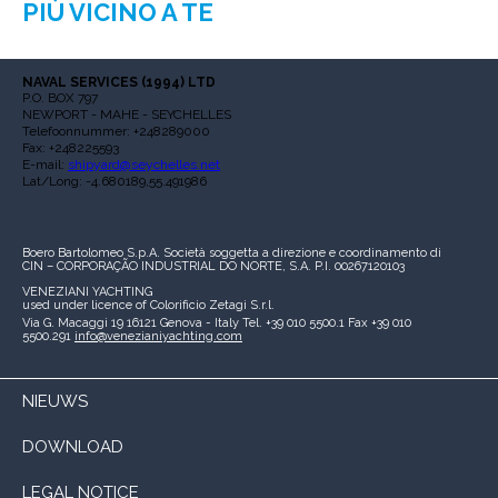
PIÙ VICINO A TE
NAVAL SERVICES (1994) LTD
P.O. BOX 797
NEWPORT - MAHE - SEYCHELLES
Telefoonnummer: +248289000
Fax: +248225593
E-mail:
shipyard@seychelles.net
Lat/Long: -4.680189,55.491986
Boero Bartolomeo S.p.A.
Società soggetta a direzione e coordinamento di
CIN – CORPORAÇÃO INDUSTRIAL DO NORTE, S.A.
P.I. 00267120103
VENEZIANI YACHTING
used under licence of
Colorificio Zetagi S.r.l.
Via G. Macaggi 19
16121 Genova - Italy
Tel. +39 010 5500.1
Fax +39 010
5500.291
info@venezianiyachting.com
NIEUWS
DOWNLOAD
LEGAL NOTICE