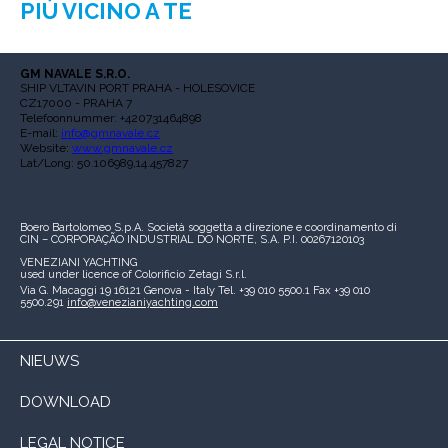
PIÙ VICINO A TE
GM NAVALE S.R.O.
SHIP VLTAVIN PORT PRAHA - HOLESOVICE
CZ17000 - PRAHA 7
Telefoonnummer: +420731464898
E-mail:
info@gmnavale.cz
Website:
www.gmnavale.cz
Lat/Long: 50.106989,14.457827
Boero Bartolomeo S.p.A.
Società soggetta a direzione e coordinamento di
CIN – CORPORAÇÃO INDUSTRIAL DO NORTE, S.A.
P.I. 00267120103
VENEZIANI YACHTING
used under licence of
Colorificio Zetagi S.r.l.
Via G. Macaggi 19
16121 Genova - Italy
Tel. +39 010 5500.1
Fax +39 010
5500.291
info@venezianiyachting.com
NIEUWS
DOWNLOAD
LEGAL NOTICE