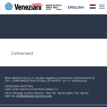
ENGLISH
Zwitserland
Zwitserland
Boero Bartolomeo S.p.A.
Società soggetta a direzione e coordinamento di
CIN – CORPORAÇÃO INDUSTRIAL DO NORTE, S.A.
P.I. 00267120103
VENEZIANI YACHTING
used under licence of
Colorificio Zetagi S.r.l.
Via G. Macaggi 19
16121 Genova - Italy
Tel. +39 010 5500.1
Fax +39 010
5500.291
info@venezianiyachting.com