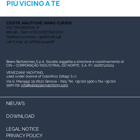
PIÙ VICINO A TE
COSTR. NAUTICHE IVANO CUPIDO
VIA TRASBORDO, 8
66038 - SAN VITO CHIETINO (CH)
Telefoonnummer: +39087261248
Lat/Long: 42.30829,14.44158
Boero Bartolomeo S.p.A.
Società soggetta a direzione e coordinamento di
CIN – CORPORAÇÃO INDUSTRIAL DO NORTE, S.A.
P.I. 00267120103
VENEZIANI YACHTING
used under licence of
Colorificio Zetagi S.r.l.
Via G. Macaggi 19
16121 Genova - Italy
Tel. +39 010 5500.1
Fax +39 010
5500.291
info@venezianiyachting.com
NIEUWS
DOWNLOAD
LEGAL NOTICE
PRIVACY POLICY