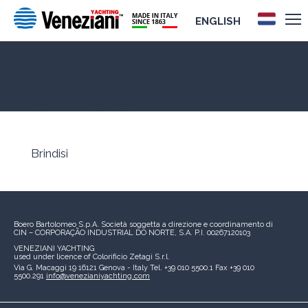
ENGLISH
Brindisi
Brindisi
Boero Bartolomeo S.p.A.
Società soggetta a direzione e coordinamento di
CIN – CORPORAÇÃO INDUSTRIAL DO NORTE, S.A.
P.I. 00267120103
VENEZIANI YACHTING
used under licence of
Colorificio Zetagi S.r.l.
Via G. Macaggi 19
16121 Genova - Italy
Tel. +39 010 5500.1
Fax +39 010
5500.291
info@venezianiyachting.com