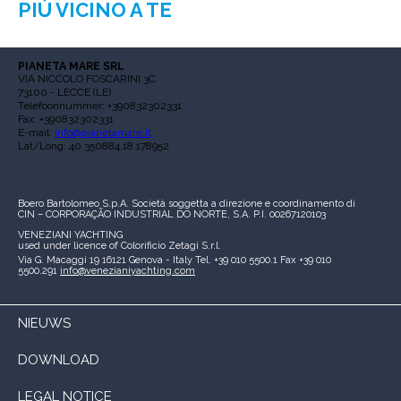
PIÙ VICINO A TE
PIANETA MARE SRL
VIA NICCOLO FOSCARINI 3C
73100 - LECCE (LE)
Telefoonnummer: +390832302331
Fax: +390832302331
E-mail:
info@pianetamare.it
Lat/Long: 40.350884,18.178952
Boero Bartolomeo S.p.A.
Società soggetta a direzione e coordinamento di
CIN – CORPORAÇÃO INDUSTRIAL DO NORTE, S.A.
P.I. 00267120103
VENEZIANI YACHTING
used under licence of
Colorificio Zetagi S.r.l.
Via G. Macaggi 19
16121 Genova - Italy
Tel. +39 010 5500.1
Fax +39 010
5500.291
info@venezianiyachting.com
NIEUWS
DOWNLOAD
LEGAL NOTICE