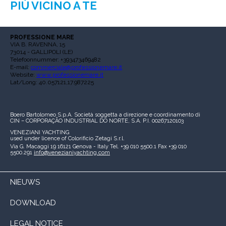
PIÙ VICINO A TE
PROFESSIONE MARE
VIA B. RAVENNA, 15
73014 - GALLIPOLI (LE)
Telefoonnummer: +393473469482
E-mail:
commerciale@professionemare.it
Website:
www.professionemare.it
Lat/Long: 40.057121,17.987225
Boero Bartolomeo S.p.A.
Società soggetta a direzione e coordinamento di
CIN – CORPORAÇÃO INDUSTRIAL DO NORTE, S.A.
P.I. 00267120103
VENEZIANI YACHTING
used under licence of
Colorificio Zetagi S.r.l.
Via G. Macaggi 19
16121 Genova - Italy
Tel. +39 010 5500.1
Fax +39 010
5500.291
info@venezianiyachting.com
NIEUWS
DOWNLOAD
LEGAL NOTICE